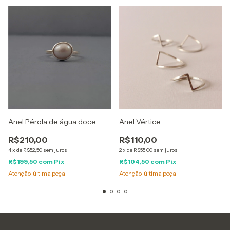
Anel Pérola de água doce
Anel Vértice
R$210,00
R$110,00
4
x
de
R$52,50
sem juros
2
x
de
R$55,00
sem juros
R$199,50
com
Pix
R$104,50
com
Pix
Atenção, última peça!
Atenção, última peça!