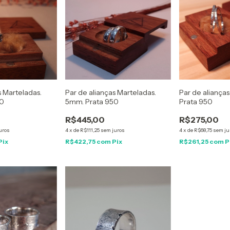
s Marteladas.
Par de alianças Marteladas.
Par de alianças 
50
5mm. Prata 950
Prata 950
R$445,00
R$275,00
uros
4
x
de
R$111,25
sem juros
4
x
de
R$68,75
sem ju
Pix
R$422,75
com
Pix
R$261,25
com
P