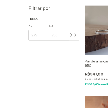
Filtrar por
PREÇO
De
Até
Par de aliança
950
R$347,00
4
x
de
R$86,75
sem j
R$329,65
com