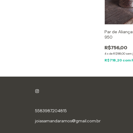
Par de Alianças
950
R$756,00
4
x
de
R$189,00
sem 
R$718,20
com
5583987204815
joiasamandaramos@gmail.com.br