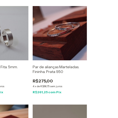
Par de alianças Marteladas.
 Fita. 5mm.
Fininha. Prata 950
R$275,00
4
x
de
R$68,75
sem juros
uros
R$261,25
com
Pix
ix