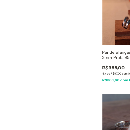
Par de aliança
3mm. Prata 9
R$388,00
4
x
de
R$97,00
sem j
R$368,60
com