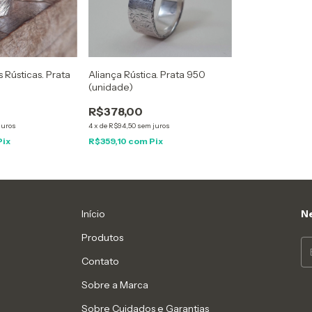
 Rústicas. Prata
Aliança Rústica. Prata 950
(unidade)
R$378,00
juros
4
x
de
R$94,50
sem juros
Pix
R$359,10
com
Pix
Início
Ne
Produtos
Contato
Sobre a Marca
Sobre Cuidados e Garantias