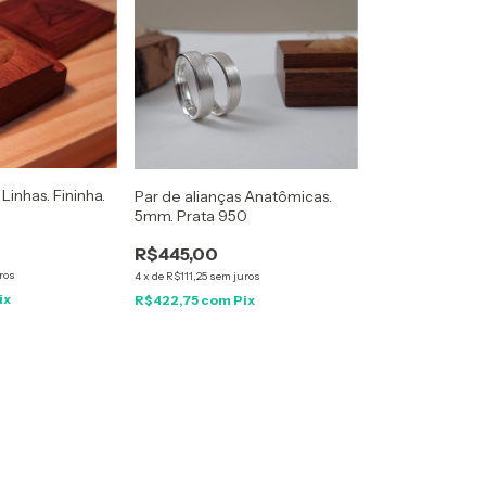
Linhas. Fininha.
Par de alianças Anatômicas.
5mm. Prata 950
R$445,00
ros
4
x
de
R$111,25
sem juros
ix
R$422,75
com
Pix