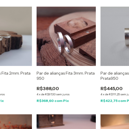
s Fita 2mm. Prata
Par de alianças Fita 3mm. Prata
Par de alianças
950
Prata950
R$388,00
R$445,00
uros
4
x
de
R$97,00
sem juros
4
x
de
R$111,25
sem j
Pix
R$368,60
com
Pix
R$422,75
com
P